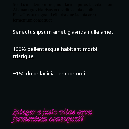
Sed lacinia tempor orci, non lacinia purus faucibus non.
Aliquam gravida risus nec velit lacinia dapibus.
Phasellus at magna id elit tristique lacinia arcu
fermentum consequat.
Senectus ipsum amet glavrida nulla amet
100% pellentesque habitant morbi
tristique
+150 dolor lacinia tempor orci
Integer a justo vitae arcu
fermentum consequat?